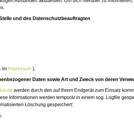
igen Abständen aktualisiert. Um sich hierüber zu informieren, 
n.
 Stelle und des Datenschutzbeauftragten
n im
Impressum
).
enbezogener Daten sowie Art und Zweck von deren Verw
lux.de
werden durch den auf Ihrem Endgerät zum Einsatz komm
ese Informationen werden temporär in einem sog. Logfile gesp
tomatisierten Löschung gespeichert:
,