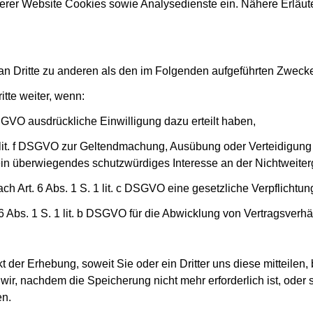
rer Website Cookies sowie Analysedienste ein. Nähere Erläuter
an Dritte zu anderen als den im Folgenden aufgeführten Zwecken 
itte weiter, wenn:
SGVO ausdrückliche Einwilligung dazu erteilt haben,
lit. f DSGVO zur Geltendmachung, Ausübung oder Verteidigung 
in überwiegendes schutzwürdiges Interesse an der Nichtweiter
h Art. 6 Abs. 1 S. 1 lit. c DSGVO eine gesetzliche Verpflichtun
bs. 1 S. 1 lit. b DSGVO für die Abwicklung von Vertragsverhältn
der Erhebung, soweit Sie oder ein Dritter uns diese mitteilen, 
, nachdem die Speicherung nicht mehr erforderlich ist, oder sc
en.